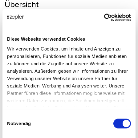
Übersicht
FARBCHAKRA-THERAPIE - MACHEN SIE WELLNESS
ZU EINEM TEIL IHRES LEBENS.
Gesundheit hängt nicht nur davon ab, wie wir unsere
Diese Webseite verwendet Cookies
körperlichen Bedürfnisse ausbalancieren, sondern
Wir verwenden Cookies, um Inhalte und Anzeigen zu
auch unsere emotionalen, mentalen und spirituellen
personalisieren, Funktionen für soziale Medien anbieten
Bedürfnisse. Das Prinzip der Farbchakra-Therapie
zu können und die Zugriffe auf unsere Website zu
beruht auf der Annahme, dass die Farben mit den
analysieren. Außerdem geben wir Informationen zu Ihrer
sieben Hauptchakren, den spirituellen Zentren in
Verwendung unserer Website an unsere Partner für
unserem Körper, verbunden sind. Jedes Chakra ist mit
soziale Medien, Werbung und Analysen weiter. Unsere
einem bestimmten Organ oder System im Körper
Partner führen diese Informationen möglicherweise mit
verbunden und hat eine dominante Farbe. Wenn der
weiteren Daten zusammen, die Sie ihnen bereitgestellt
Chakrapunkt ins Ungleichgewicht gerät, kann dies eine
haben oder die sie im Rahmen Ihrer Nutzung der Dienste
Störung verursachen, die körperliche Auswirkungen
gesammelt haben.
haben kann. Durch die Benutzung des
Einwilligungsauswahl
Notwendig
entsprechenden Farbfilters wird das Gleichgewicht im
Körper wieder hergestellt.