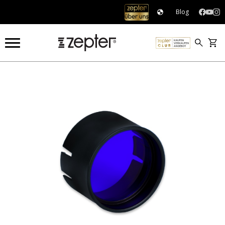
Blog
NATÜRLICHE SCHÖNHEIT
FARBLICHT WELLNESS
MEDALL FARBFILTER - INDIGO