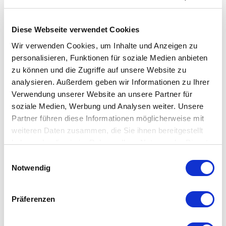
Individualität. Die 13. NOTE für Männer ist aromatisch,
frisch und würzig. Um die perfekte Balance und
Raffinesse dieses Parfums zu entfalten, lassen Sie es
Diese Webseite verwendet Cookies
fünf Minuten lang mit der Chemie Ihrer eigenen Haut
Wir verwenden Cookies, um Inhalte und Anzeigen zu
verschmelzen, bevor Sie es riechen.
personalisieren, Funktionen für soziale Medien anbieten
zu können und die Zugriffe auf unsere Website zu
Beschreibung
analysieren. Außerdem geben wir Informationen zu Ihrer
La Treizième Note Homme ÉPICÉ ET BOISÉ 100 ml,
Verwendung unserer Website an unsere Partner für
für Herren
soziale Medien, Werbung und Analysen weiter. Unsere
Partner führen diese Informationen möglicherweise mit
weiteren Daten zusammen, die Sie ihnen bereitgestellt
haben oder die sie im Rahmen Ihrer Nutzung der Dienste
gesammelt haben.
Einwilligungsauswahl
KOPFNOTEN:
Notwendig
Mandarine, Anis und Basilikum aus der Provence
Präferenzen