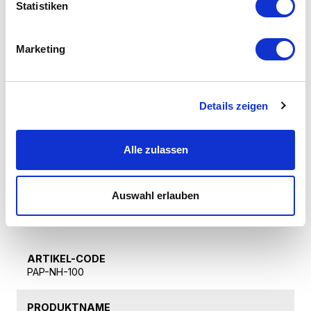
HERZNOTEN:
Statistiken
Marketing
Kamille, schwarzer Pfeffer, Chilischote, weiße Nelke,
Salbei und Wermut
Details zeigen
BASISNOTEN:
Alle zulassen
Atlas und amerikanische Zeder, Patchouli, Leder und
weißer Moschus
Auswahl erlauben
Technische Daten
ARTIKEL-CODE
PAP-NH-100
PRODUKTNAME