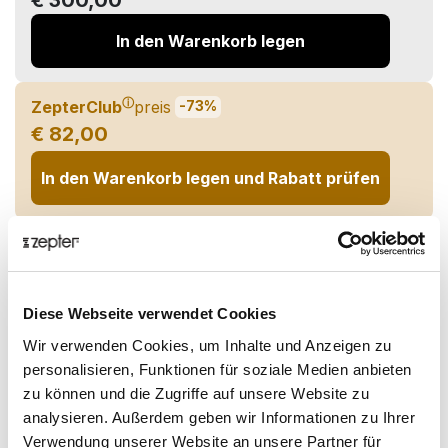
€ 300,00
In den Warenkorb legen
ⓘ
ZepterClub
preis
-73%
€ 82,00
In den Warenkorb legen und Rabatt prüfen
Lieferung bis zu 7 Werktagen
Teilen auf:
Diese Webseite verwendet Cookies
Wir verwenden Cookies, um Inhalte und Anzeigen zu
Übersicht
personalisieren, Funktionen für soziale Medien anbieten
zu können und die Zugriffe auf unsere Website zu
Pluie d'Osmanthe - Eine sinnliche Reise voller süßer
analysieren. Außerdem geben wir Informationen zu Ihrer
Sinnlichkeit!
Verwendung unserer Website an unsere Partner für