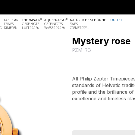
®
®
TABLE ART
THERAPYAIR
AQUEENAEVO
NATÜRLICHE SCHÖNHEIT
OUTLET
FEINES
GEREINIGTE
GEREINIGTES
SWISS
®
G
DINIEREN
LUFT 99,9 %
WASSER 99,9 %
COSMETICS
...
Outlet
Mystery rose
PZM-RG
All Philip Zepter Timepiece
standards of Helvetic tradit
profile and the brilliance o
excellence and timeless clas