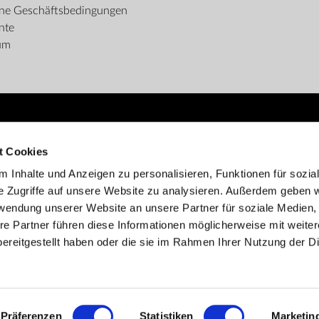
ine Geschäftsbedingungen
nte
um
ZAHLUNGSMÖGLICHKEITEN
t Cookies
 Inhalte und Anzeigen zu personalisieren, Funktionen für sozia
e Zugriffe auf unsere Website zu analysieren. Außerdem geben w
rwendung unserer Website an unsere Partner für soziale Medien
re Partner führen diese Informationen möglicherweise mit weite
ereitgestellt haben oder die sie im Rahmen Ihrer Nutzung der D
Kundenbetreuung:
info@zepter.at
; Tel: +43 1 599 48 100
© Copyright by
Zepter IT
Präferenzen
Statistiken
Marketin