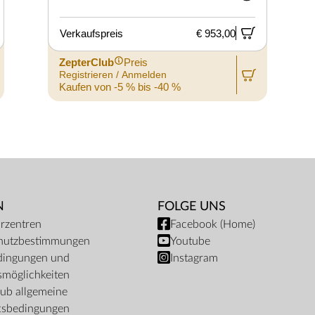
Verkaufspreis
€ 953,00
ZepterClub
Preis
Registrieren / Anmelden
Kaufen von -5 % bis -40 %
N
FOLGE UNS
rzentren
Facebook (Home)
hutzbestimmungen
Youtube
dingungen und
Instagram
möglichkeiten
ub allgemeine
tsbedingungen