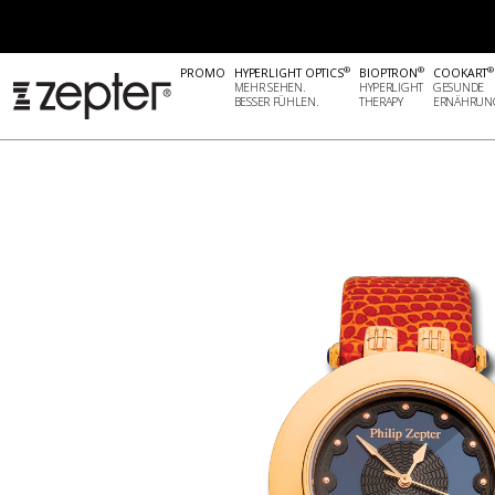
OUTLET
OUTLET
MYSTERY ROSE
®
®
®
PROMO
HYPERLIGHT OPTICS
BIOPTRON
COOKART
MEHR SEHEN.
HYPERLIGHT
GESUNDE
BESSER FÜHLEN.
THERAPY
ERNÄHRUN