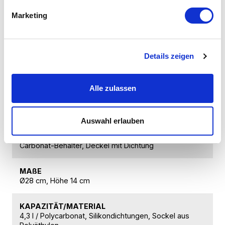
Zur vakuumierten Lebensmittelaufbewahrung
Marketing
SPÜLMASCHINENFEST
TAK
Details zeigen
FARBE
Grün
Alle zulassen
VERSCHLIEßEN
Mit VacSy®-Vakuumpumpe
Auswahl erlauben
ZUSAMMENSETZUNG
Carbonat-Behälter, Deckel mit Dichtung
MAßE
Ø28 cm, Höhe 14 cm
KAPAZITÄT/MATERIAL
4,3 l / Polycarbonat, Silikondichtungen, Sockel aus