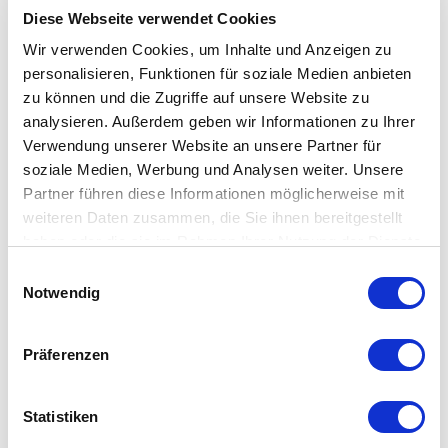
Diese Webseite verwendet Cookies
NETTOGEWICHT [KG]
1,32
Wir verwenden Cookies, um Inhalte und Anzeigen zu
personalisieren, Funktionen für soziale Medien anbieten
GEWÄHRLEISTUNG
zu können und die Zugriffe auf unsere Website zu
2 Jahre
analysieren. Außerdem geben wir Informationen zu Ihrer
Verwendung unserer Website an unsere Partner für
OFENBESTÄNDIG
soziale Medien, Werbung und Analysen weiter. Unsere
NEIN
Partner führen diese Informationen möglicherweise mit
weiteren Daten zusammen, die Sie ihnen bereitgestellt
TEMPERATURBEREICH
haben oder die sie im Rahmen Ihrer Nutzung der Dienste
Von -5 °C bis 60 °C
gesammelt haben.
Einwilligungsauswahl
Notwendig
TEMPERATURBEREICH FUß
Von -10 °C bis 60 °C
Präferenzen
MIKROWELLENGEEIGNET
JA
Statistiken
ANWENDUNG