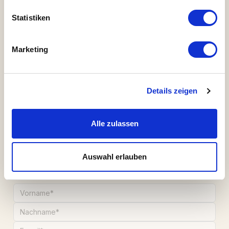
Geschäftsbedingungen
und die
Statistiken
Datenschutzrichtlinie von ZepterClub
Indem du auf "Registrieren" klickst, bestätigst du, dass
Marketing
du mit den
Regeln des Online-Shops
vertraut bist und
diese akzeptierst.
Melden Sie sich an
Details zeigen
Alle zulassen
Einen oder mehrere Freunde/neue
Auswahl erlauben
Mitglieder registrieren