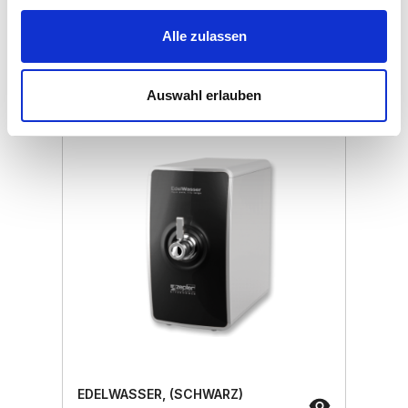
Verkaufspreis
€ 725,00
Alle zulassen
ZepterClub
Preis
Registrieren / Anmelden
Kaufen von -5 % bis -40 %
Auswahl erlauben
EDELWASSER, (SCHWARZ)