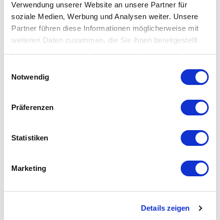
Verwendung unserer Website an unsere Partner für
soziale Medien, Werbung und Analysen weiter. Unsere
ZepterClub
Preis
Registrieren / Anmelden
Partner führen diese Informationen möglicherweise mit
Kaufen von -5 % bis -40 %
weiteren Daten zusammen, die Sie ihnen bereitgestellt
haben oder die sie im Rahmen Ihrer Nutzung der Dienste
gesammelt haben.
Einwilligungsauswahl
Notwendig
Präferenzen
Statistiken
Marketing
EDELWASSER (GOLD)
Details zeigen