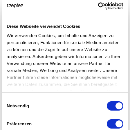
Wir arbeiten uneingeschränkt mit den EU
Marktüberwachungsbehörden zusammen und stellen bei
Bedarf sämtliche erforderlichen Unterlagen sowie
Diese Webseite verwendet Cookies
Korrekturmaßnahmen zur Verfügung.
Wir verwenden Cookies, um Inhalte und Anzeigen zu
Verfahren zur Meldung von Vorfällen
personalisieren, Funktionen für soziale Medien anbieten
zu können und die Zugriffe auf unsere Website zu
Wenn Sie ein sicherheitsrelevantes Problem im
analysieren. Außerdem geben wir Informationen zu Ihrer
Zusammenhang mit einem Produkt feststellen oder
Verwendung unserer Website an unsere Partner für
beobachten, bitten wir Sie:
soziale Medien, Werbung und Analysen weiter. Unsere
Die Nutzung des Produkts sofort einzustellen, wenn
Partner führen diese Informationen möglicherweise mit
ein potenzielles Risiko besteht.
weiteren Daten zusammen, die Sie ihnen bereitgestellt
Uns unter
quality@zepter.com
zu kontaktieren und
haben oder die sie im Rahmen Ihrer Nutzung der Dienste
folgende Angaben zu machen:
gesammelt haben.
Einwilligungsauswahl
Produktname
Notwendig
Beschreibung des Problems
Fotos (falls zutreffend)
Präferenzen
Kaufdetails