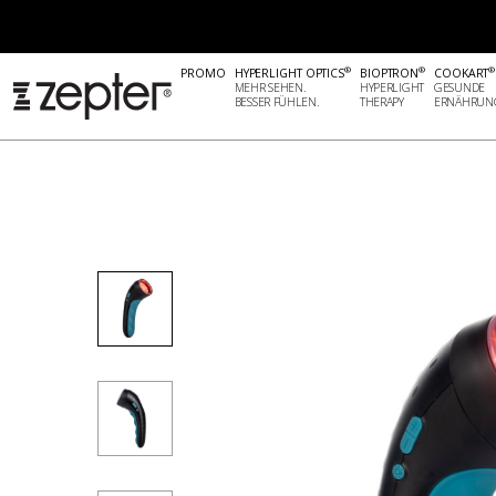
NATÜRLICHE SCHÖNHEIT
GERÄTE FÜR GESUNDHEIT UND 
®
®
®
PROMO
HYPERLIGHT OPTICS
BIOPTRON
COOKART
MEHR SEHEN.
HYPERLIGHT
GESUNDE
BESSER FÜHLEN.
THERAPY
ERNÄHRUN