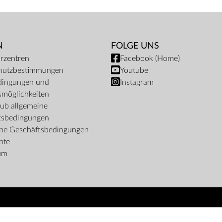
N
FOLGE UNS
rzentren
Facebook (Home)
hutzbestimmungen
Youtube
dingungen und
Instagram
möglichkeiten
ub allgemeine
tsbedingungen
ine Geschäftsbedingungen
nte
um
ZAHLUNGSMÖGLICHKEITEN