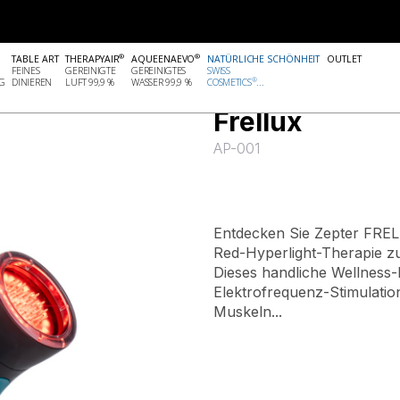
SCHÖNHEIT
FRELLUX
®
®
TABLE ART
THERAPYAIR
AQUEENAEVO
NATÜRLICHE SCHÖNHEIT
OUTLET
FEINES
GEREINIGTE
GEREINIGTES
SWISS
®
G
DINIEREN
LUFT 99,9 %
WASSER 99,9 %
COSMETICS
...
Geräte für Gesundheit und
Frellux
AP-001
Entdecken Sie Zepter FREL
Red-Hyperlight-Therapie zu
Dieses handliche Wellness-
Elektrofrequenz-Stimulati
Muskeln...