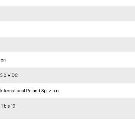
e
den
5.0 V DC
International Poland Sp. z o.o.
 1 bis 19