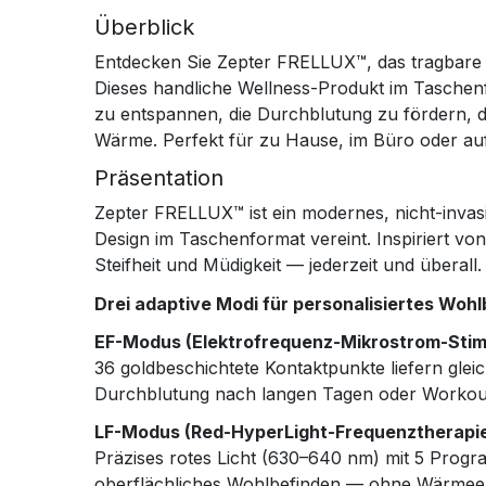
Überblick
Entdecken Sie Zepter FRELLUX™, das tragbare 
Dieses handliche Wellness-Produkt im Taschen
zu entspannen, die Durchblutung zu fördern, d
Wärme. Perfekt für zu Hause, im Büro oder auf
Präsentation
Zepter FRELLUX™ ist ein modernes, nicht-inva
Design im Taschenformat vereint. Inspiriert vo
Steifheit und Müdigkeit — jederzeit und überall.
Drei adaptive Modi für personalisiertes Wohl
EF-Modus (Elektrofrequenz-Mikrostrom-Stimu
36 goldbeschichtete Kontaktpunkte liefern gl
Durchblutung nach langen Tagen oder Workouts
LF-Modus (Red-HyperLight-Frequenztherapie
Präzises rotes Licht (630–640 nm) mit 5 Progra
oberflächliches Wohlbefinden — ohne Wärmee