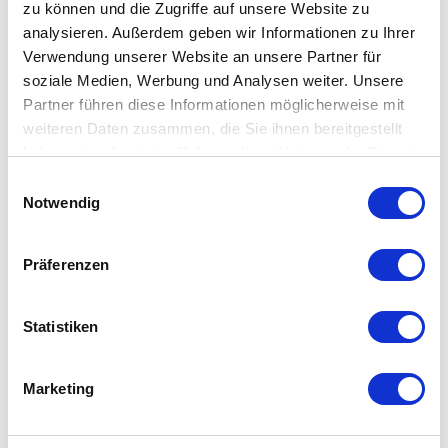
zu können und die Zugriffe auf unsere Website zu
Übersicht
analysieren. Außerdem geben wir Informationen zu Ihrer
Verwendung unserer Website an unsere Partner für
Jetzt können Sie Ihre Haut beruhigen und gleichzeitig
soziale Medien, Werbung und Analysen weiter. Unsere
Ihren Geist mit unserer goldenen Sonderedition Swisso
Partner führen diese Informationen möglicherweise mit
Logical Handlotion beleuchten. Lassen Sie Ihre Haut
weiteren Daten zusammen, die Sie ihnen bereitgestellt
wie Gold schimmern und schützen Sie sie vor
haben oder die sie im Rahmen Ihrer Nutzung der Dienste
Trockenheit - alles in einem. FREI VON PARABENEN
gesammelt haben.
Beschreibung
Einwilligungsauswahl
Notwendig
GOLDENER TIPP: SWISSO LOGICAL HAND LOTION
Präferenzen
Die hohe Wirkstoffkonzentration in unserer 300 ml
Swisso Logical Handlotion -
Aloe Vera, Echinacea,
Panthenol (Vitamin B5)
- schützt, erweicht und pflegt
Statistiken
Ihre Hände und macht Ihre Haut geschmeidig und
kräftig. Die phänomenal beliebte Handlotion von
Marketing
Zepter Cosmetics hat jetzt eine Sonderedition, die mit
kleinen schillernden goldfarbenen Flocken
angereichert ist, die Ihre Hände für eine zusätzliche