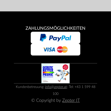
ZAHLUNGSMÖGLICHKEITEN
Kundenbetreuung:
info@zepter.at
; Tel: +43 1 599 48
100
© Copyright by
Zepter IT