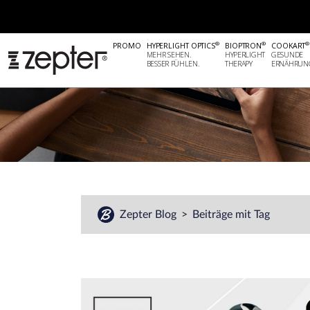
#
®
®
®
PROMO
HYPERLIGHT OPTICS
BIOPTRON
COOKART
MEHR SEHEN.
HYPERLIGHT
GESUNDE
BESSER FÜHLEN.
THERAPY
ERNÄHRUN
Zepter Blog
Beiträge mit Tag