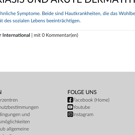
 ähnliche Symptome. Beide sind Hautkrankheiten, die das Wohlb
ät des sozialen Lebens beeinträchtigen.
 International
| mit 0 Kommentar(en)
N
FOLGE UNS
rzentren
Facebook (Home)
hutzbestimmungen
Youtube
dingungen und
Instagram
möglichkeiten
ub allgemeine