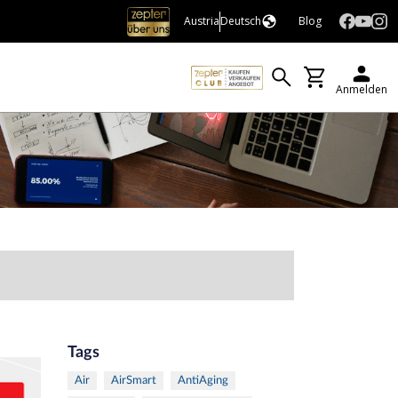
Austria
Deutsch
Blog
Anmelden
Tags
Air
AirSmart
AntiAging