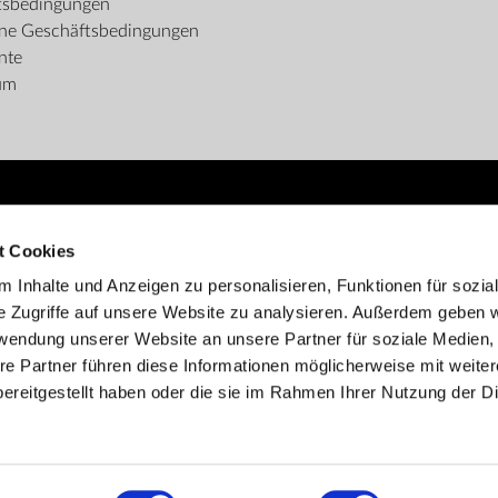
tsbedingungen
ine Geschäftsbedingungen
nte
um
ZAHLUNGSMÖGLICHKEITEN
t Cookies
 Inhalte und Anzeigen zu personalisieren, Funktionen für sozia
e Zugriffe auf unsere Website zu analysieren. Außerdem geben w
rwendung unserer Website an unsere Partner für soziale Medien
re Partner führen diese Informationen möglicherweise mit weite
ereitgestellt haben oder die sie im Rahmen Ihrer Nutzung der D
Kundenbetreuung:
info@zepter.at
; Tel: +43 1 599 48 100
© Copyright by
Zepter IT