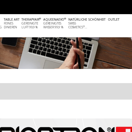
®
®
TABLE ART
THERAPYAIR
AQUEENAEVO
NATÜRLICHE SCHÖNHEIT
OUTLET
FEINES
GEREINIGTE
GEREINIGTES
SWISS
®
G
DINIEREN
LUFT 99,9 %
WASSER 99,9 %
COSMETICS
...