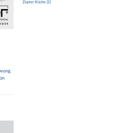
Zepter Küche (2)
hwung
von