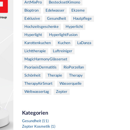
ArtMixPro
BestecksetKimono
Bioptron
Edelwasser
Ekzeme
Exklusive
Gesundheit
Hautpflege
Hochzeitsgeschenke
Hyperlicht
Hyperlight
HyperlightFusion
Karottenkuchen
Kuchen
LaDanza
Lichttherapie
Luftreiniger
MagicHarmonyGlässerset
PsoriasisDermatitis
RioPorzellan
Schönheit
Therapie
Therapy
TherapyAirSmart
Wasserquelle
Weltwassertag
Zepter
Kategorien
Gesundheit (11)
Zepter Kosmetik (1)