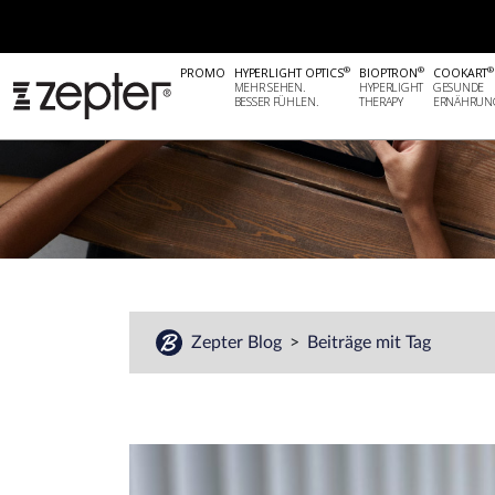
#
®
®
®
PROMO
HYPERLIGHT OPTICS
BIOPTRON
COOKART
MEHR SEHEN.
HYPERLIGHT
GESUNDE
BESSER FÜHLEN.
THERAPY
ERNÄHRUN
Zepter Blog
Beiträge mit Tag