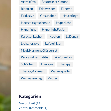
ArtMixPro
BestecksetKimono
Bioptron
Edelwasser
Ekzeme
Exklusive
Gesundheit
Hautpflege
Hochzeitsgeschenke
Hyperlicht
Hyperlight
HyperlightFusion
Karottenkuchen
Kuchen
LaDanza
Lichttherapie
Luftreiniger
MagicHarmonyGlässerset
PsoriasisDermatitis
RioPorzellan
Schönheit
Therapie
Therapy
TherapyAirSmart
Wasserquelle
Weltwassertag
Zepter
Kategorien
Gesundheit (11)
Zepter Kosmetik (1)