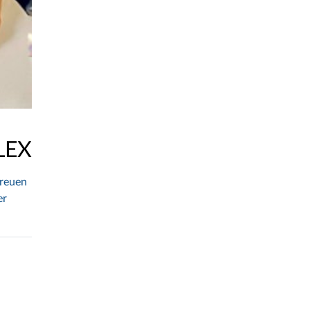
LEX
freuen
er