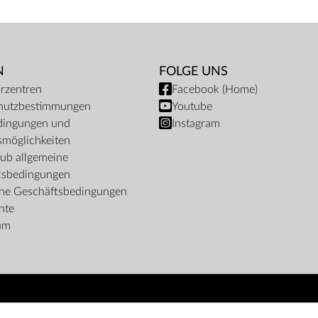
N
FOLGE UNS
rzentren
Facebook (Home)
hutzbestimmungen
Youtube
dingungen und
Instagram
möglichkeiten
ub allgemeine
tsbedingungen
ine Geschäftsbedingungen
nte
um