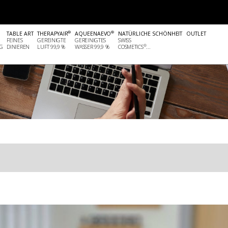
®
®
TABLE ART
THERAPYAIR
AQUEENAEVO
NATÜRLICHE SCHÖNHEIT
OUTLET
FEINES
GEREINIGTE
GEREINIGTES
SWISS
®
G
DINIEREN
LUFT 99,9 %
WASSER 99,9 %
COSMETICS
...