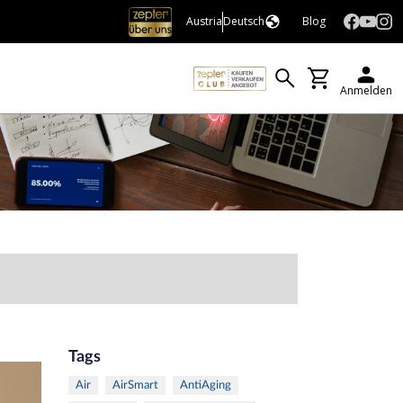
Austria
Deutsch
Blog
Anmelden
Tags
Air
AirSmart
AntiAging