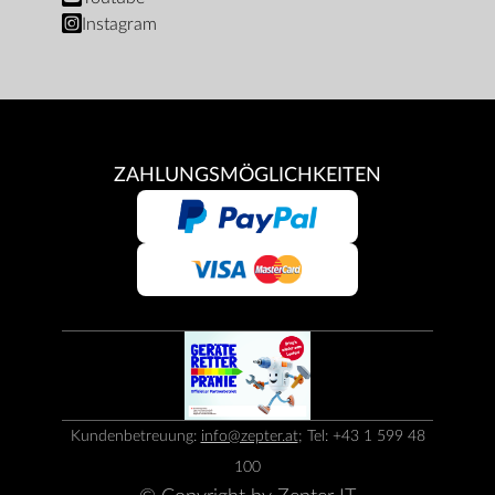
Instagram
ZAHLUNGSMÖGLICHKEITEN
Kundenbetreuung:
info@zepter.at
; Tel: +43 1 599 48
100