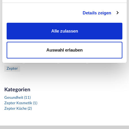
Tags
Details zeigen
Air
AirSmart
AntiAging
ArtMixPro
BestecksetKimono
Bioptron
Edelwasser
Ekzeme
Exklusive
Gesundheit
Hautpflege
Hochzeitsgeschenke
Hyperlicht
Hyperlight
Alle zulassen
HyperlightFusion
Karottenkuchen
Kuchen
LaDanza
Lichttherapie
Luftreiniger
MagicHarmonyGlässerset
Auswahl erlauben
PsoriasisDermatitis
RioPorzellan
Schönheit
Therapie
Therapy
TherapyAirSmart
Wasserquelle
Weltwassertag
Zepter
Kategorien
Gesundheit (11)
Zepter Kosmetik (1)
Zepter Küche (2)