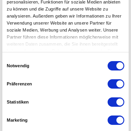
personalisieren, Funktionen für soziale Medien anbieten
zu können und die Zugriffe auf unsere Website zu
analysieren. Außerdem geben wir Informationen zu Ihrer
Verwendung unserer Website an unsere Partner für
soziale Medien, Werbung und Analysen weiter. Unsere
Partner führen diese Informationen möglicherweise mit
BIOPTRON BEI PSORIASIS
weiteren Daten zusammen, die Sie ihnen bereitgestellt
haben oder die sie im Rahmen Ihrer Nutzung der Dienste
UND AKUTE DERMATITIS
gesammelt haben.
Einwilligungsauswahl
Notwendig
Psoriasis und akute Dermatitis (Ekzem) haben ähnliche
Symptome. Beide sind Hautkrankheiten, die das
Wohlbefinden und die Qualität des sozialen Lebens
Präferenzen
beeinträchtigen.
Statistiken
Veröffentlicht: 28.11.2022 13:53:22 von
Zepter
International
| mit 0 Kommentar(en)
Marketing