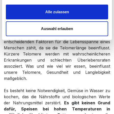
Speisen unter Hinzugabe von Fetten, Ölen und Salz
und mit minderwertigem Kochgeschirr verursacht
Alle zulassen
werden.
Auswahl erlauben
LÄNGERES LEBEN:
Neueste wissenschaftliche Studien
beweisen, dass die gesunde Ernährung zu den
entscheidenden Faktoren für die Lebensspanne eines
Menschen zählt, da sie die Telomerlänge beeinflusst.
Kürzere Telomere werden mit wahrscheinlicheren
Erkrankungen und schlechten Überlebensraten
assoziiert. Was und wie viel wir essen, beeinflusst
unsere Telomere, Gesundheit und Langlebigkeit
maßgeblich.
Es besteht keine Notwendigkeit, Gemüse in Wasser zu
kochen, das die Nährstoffe und biologischen Werte
der Nahrungsmittel zerstört.
Es gibt keinen Grund
dafür, Speisen bei hohen Temperaturen in