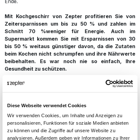
Ende.
Mit Kochgeschirr von Zepter profitieren Sie von
Zeitersparnissen um bis zu 50 % und zahlen im
Schnitt 70 %weniger für Energie. Auch im
Supermarkt kommen Sie mit Ersparnissen von 30
bis 50 % weitaus günstiger davon, da die Zutaten
beim Kochen nicht schrumpfen und ihre Nährwerte
beibehalten. Es war noch nie so einfach, Ihre
Gesundheit zu schützen.
GESUNDES KOCHSYSTEM:
Zepter hat ein
Kochverfahren entwickelt, bei dem der von den
Zutaten abgegebene Dampf nach oben steigt und bei
Diese Webseite verwendet Cookies
Kontakt mit dem Deckel, der immer kühler als der Rest
des Topfes ist, kondensiert. Dieser tropft dann
Wir verwenden Cookies, um Inhalte und Anzeigen zu
wiederum zurück auf die Zutaten. Das Ganze erfolgt
personalisieren, Funktionen für soziale Medien anbieten
ohne jegliche Unterbrechungen, bis die Speise perfekt
zu können und die Zugriffe auf unsere Website zu
gekocht ist. Dieses Verfahren nennen wir das Zepter
analysieren. Außerdem geben wir Informationen zu Ihrer