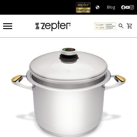
Blog
COOKART®
KOCHEN
TOPF - 12.0 L, Ø28 CM