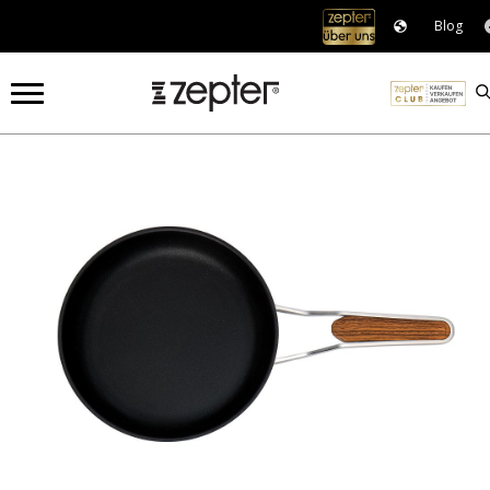
Blog
COOKART®
KOCHEN
ZEST BRATPFANNE Ø 24 CM