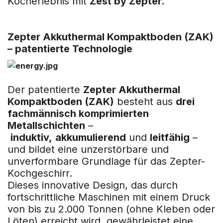
Kocherlebnis mit
Zest by Zepter.
Zepter Akkuthermal Kompaktboden (ZAK)
– patentierte Technologie
Der patentierte
Zepter Akkuthermal
Kompaktboden (ZAK)
besteht aus
drei
fachmännisch komprimierten
Metallschichten
–
induktiv,
akkumulierend
und
leitfähig
–
und bildet eine unzerstörbare und
unverformbare Grundlage für das Zepter-
Kochgeschirr.
Dieses innovative Design, das durch
fortschrittliche Maschinen mit einem Druck
von bis zu 2.000 Tonnen (ohne Kleben oder
Löten) erreicht wird, gewährleistet eine