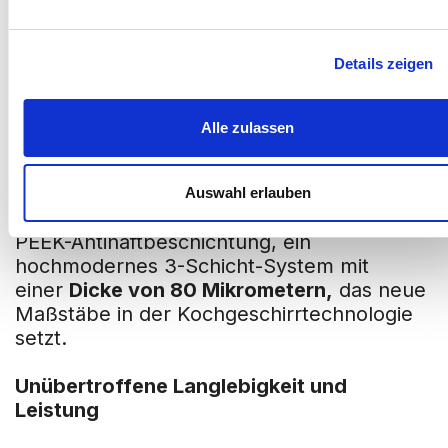
Zepter-Bratpfanne: PEEK-
Details zeigen
Antihaftbeschichtung
Die
Zepter-Bratpfanne
ist ein Meisterwerk
Alle zulassen
der Technik, das für ultimative
Langlebigkeit, Leistung und gesundes
Kochen entwickelt wurde.
Auswahl erlauben
Das Herzstück bildet die revolutionäre C3+
PEEK-Antihaftbeschichtung, ein
hochmodernes 3-Schicht-System mit
einer
Dicke von 80 Mikrometern,
das neue
Maßstäbe in der Kochgeschirrtechnologie
setzt.
Unübertroffene Langlebigkeit und
Leistung