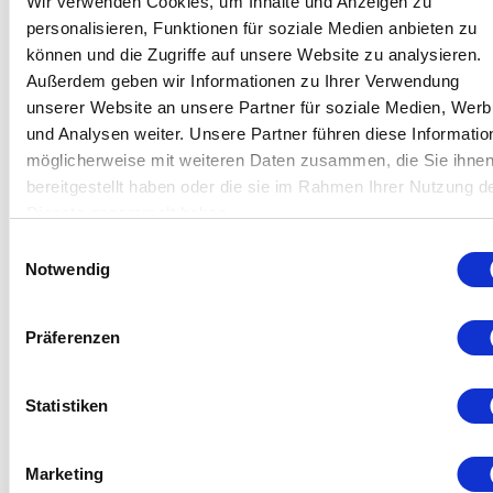
Wir verwenden Cookies, um Inhalte und Anzeigen zu
personalisieren, Funktionen für soziale Medien anbieten zu
können und die Zugriffe auf unsere Website zu analysieren.
Außerdem geben wir Informationen zu Ihrer Verwendung
Die
patentierten Griffe
von Zepter sind aus
unserer Website an unsere Partner für soziale Medien, Wer
Edelstahl mit einem Bakelit-Einsatz mit
und Analysen weiter. Unsere Partner führen diese Informatio
Hydrobeschichtung in Holzoptik gefertigt
möglicherweise mit weiteren Daten zusammen, die Sie ihne
und verbinden Langlebigkeit mit moderner
bereitgestellt haben oder die sie im Rahmen Ihrer Nutzung d
Eleganz.
Dienste gesammelt haben.
Das Bakelit
behält seine Eigenschaften
auch bei kontinuierlichen Temperaturen
Einwilligungsauswahl
Notwendig
von
bis zu 200 °C
über einen Zeitraum
von
72 Stunden
und gewährleistet
so
Zuverlässigkeit bei längerem Gebrauch.
Präferenzen
Die Griffe
bleiben kühl,
da sie nur minimal
mit dem Kochgeschirrkörper in Kontakt
kommen.
Statistiken
Ihr ergonomisches Design sorgt für einen
sicheren, komfortablen Halt und mühelose
Marketing
Handhabung.