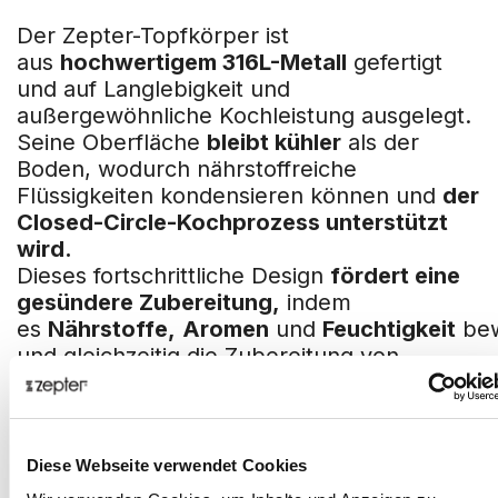
Der Zepter-Topfkörper ist
aus
hochwertigem 316L-Metall
gefertigt
und auf Langlebigkeit und
außergewöhnliche Kochleistung ausgelegt.
Seine Oberfläche
bleibt kühler
als der
Boden, wodurch nährstoffreiche
Flüssigkeiten kondensieren können und
der
Closed-Circle-Kochprozess unterstützt
wird.
Dieses fortschrittliche Design
fördert eine
gesündere Zubereitung,
indem
es
Nährstoffe,
Aromen
und
Feuchtigkeit
bew
und gleichzeitig die Zubereitung von
Speisen
bei niedrigeren Temperaturen
ermöglicht,
was Zeit
und
Energie spart.
Zepter-Griffe – Bleiben kühl und sicher
Diese Webseite verwendet Cookies