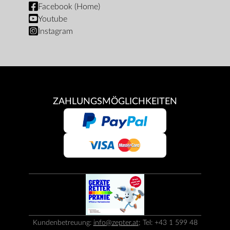
Facebook (Home)
Youtube
Instagram
ZAHLUNGSMÖGLICHKEITEN
Kundenbetreuung:
info@zepter.at
; Tel: +43 1 599 48