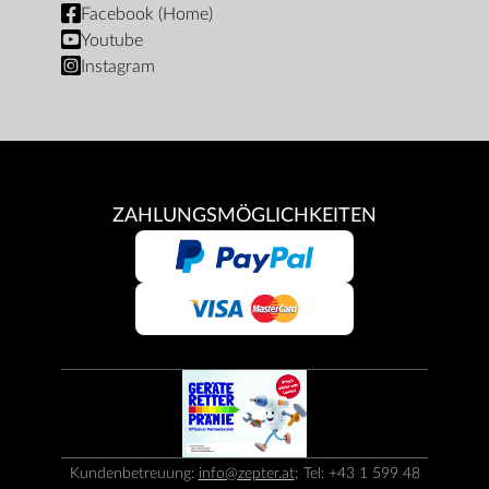
Facebook (Home)
Youtube
Instagram
ZAHLUNGSMÖGLICHKEITEN
Kundenbetreuung:
info@zepter.at
; Tel: +43 1 599 48