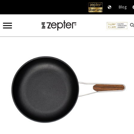
Blog
COOKART®
KOCHEN
ZEST BRATPFANNE Ø 28 CM