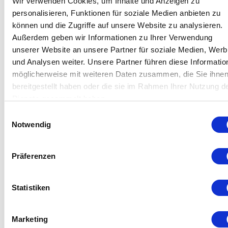
Wir verwenden Cookies, um Inhalte und Anzeigen zu
personalisieren, Funktionen für soziale Medien anbieten zu
können und die Zugriffe auf unsere Website zu analysieren.
Außerdem geben wir Informationen zu Ihrer Verwendung
Die
patentierten Griffe
von Zepter sind aus
unserer Website an unsere Partner für soziale Medien, Wer
Edelstahl mit einem Bakelit-Einsatz mit
und Analysen weiter. Unsere Partner führen diese Informatio
Hydrobeschichtung in Holzoptik gefertigt
möglicherweise mit weiteren Daten zusammen, die Sie ihne
und verbinden Langlebigkeit mit moderner
bereitgestellt haben oder die sie im Rahmen Ihrer Nutzung d
Eleganz.
Dienste gesammelt haben.
Das Bakelit
behält seine Eigenschaften
auch bei kontinuierlichen Temperaturen
Einwilligungsauswahl
Notwendig
von
bis zu 200 °C
über einen Zeitraum
von
72 Stunden
und gewährleistet
so
Zuverlässigkeit bei längerem Gebrauch.
Präferenzen
Die Griffe
bleiben kühl,
da sie nur minimal
mit dem Kochgeschirrkörper in Kontakt
kommen.
Statistiken
Ihr ergonomisches Design sorgt für einen
sicheren, komfortablen Halt und mühelose
Marketing
Handhabung.