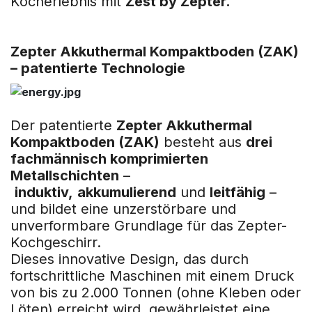
Kocherlebnis mit
Zest by Zepter.
Zepter Akkuthermal Kompaktboden (ZAK)
– patentierte Technologie
Der patentierte
Zepter Akkuthermal
Kompaktboden (ZAK)
besteht aus
drei
fachmännisch komprimierten
Metallschichten
–
induktiv,
akkumulierend
und
leitfähig
–
und bildet eine unzerstörbare und
unverformbare Grundlage für das Zepter-
Kochgeschirr.
Dieses innovative Design, das durch
fortschrittliche Maschinen mit einem Druck
von bis zu 2.000 Tonnen (ohne Kleben oder
Löten) erreicht wird, gewährleistet eine