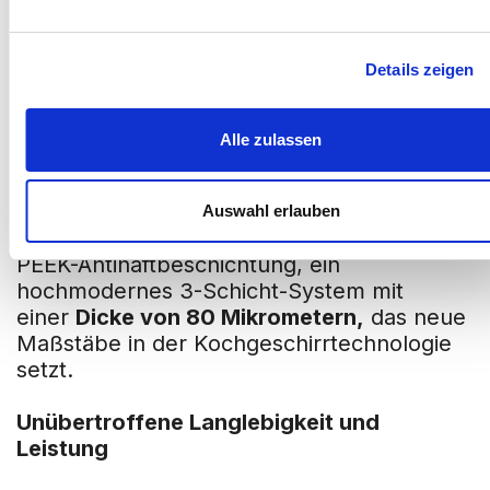
Zepter-Bratpfanne: PEEK-
Details zeigen
Antihaftbeschichtung
Die
Zepter-Bratpfanne
ist ein Meisterwerk
Alle zulassen
der Technik, das für ultimative
Langlebigkeit, Leistung und gesundes
Kochen entwickelt wurde.
Auswahl erlauben
Das Herzstück bildet die revolutionäre C3+
PEEK-Antihaftbeschichtung, ein
hochmodernes 3-Schicht-System mit
einer
Dicke von 80 Mikrometern,
das neue
Maßstäbe in der Kochgeschirrtechnologie
setzt.
Unübertroffene Langlebigkeit und
Leistung