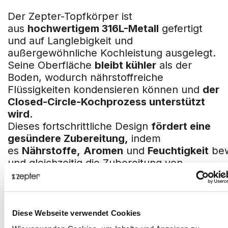
Der Zepter-Topfkörper ist
aus
hochwertigem 316L-Metall
gefertigt
und auf Langlebigkeit und
außergewöhnliche Kochleistung ausgelegt.
Seine Oberfläche
bleibt kühler
als der
Boden, wodurch nährstoffreiche
Flüssigkeiten kondensieren können und
der
Closed-Circle-Kochprozess unterstützt
wird.
Dieses fortschrittliche Design
fördert eine
gesündere Zubereitung,
indem
es
Nährstoffe,
Aromen
und
Feuchtigkeit
bew
und gleichzeitig die Zubereitung von
Speisen
bei niedrigeren Temperaturen
ermöglicht,
was Zeit
und
Energie spart.
Zepter-Griffe – Bleiben kühl und sicher
Diese Webseite verwendet Cookies