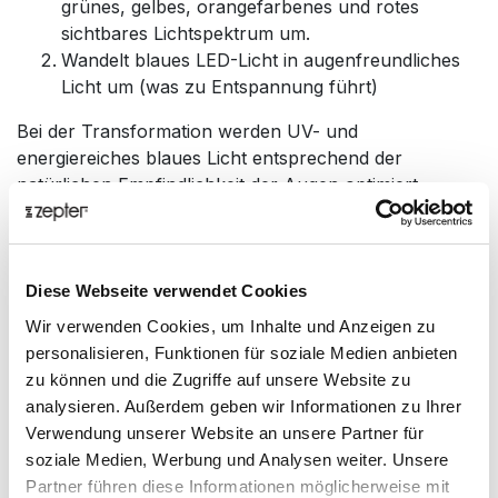
grünes, gelbes, orangefarbenes und rotes
sichtbares Lichtspektrum um.
Wandelt blaues LED-Licht in augenfreundliches
Licht um (was zu Entspannung führt)
Bei der Transformation werden UV- und
energiereiches blaues Licht entsprechend der
natürlichen Empfindlichkeit der Augen optimiert.
Ermöglicht eine schärfere Sicht;
Optimiert die Gehirnfunktion (harmonisiert EEG-
Signale);
Reguliert neuroendokrinologische Maßnahmen;
Diese Webseite verwendet Cookies
erhöht das Serotonin und reguliert das Serotonin
Wir verwenden Cookies, um Inhalte und Anzeigen zu
/ Melatonin-Verhältnis (das Depressionen und
personalisieren, Funktionen für soziale Medien anbieten
Schlaflosigkeit verringert);
zu können und die Zugriffe auf unsere Website zu
Beeinflusst die Körperuhr - zirkadianer Rhythmus
analysieren. Außerdem geben wir Informationen zu Ihrer
(reguliert Blutdruck und Temperatur);
Verwendung unserer Website an unsere Partner für
soziale Medien, Werbung und Analysen weiter. Unsere
Partner führen diese Informationen möglicherweise mit
Darüber hinaus ist Hyperlight Eyewear mit