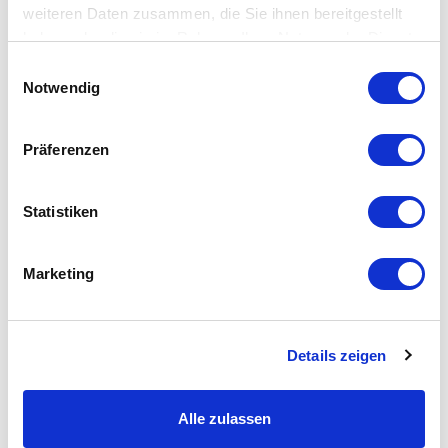
weiteren Daten zusammen, die Sie ihnen bereitgestellt
Beschichtungen höchster Qualität ausgestattet:
haben oder die sie im Rahmen Ihrer Nutzung der Dienste
gesammelt haben.
Einwilligungsauswahl
Die Schutzschicht ist auf beiden Seiten der Linse
Notwendig
angebracht.
Hydro- und oleophobe Beschichtung: Bietet
Kratzfestigkeit und verlängert die Lebensdauer
Präferenzen
der Linse. Es hat eine leicht zu reinigende
Wirkung und eine antistatische Komponente, die
Statistiken
Staubpartikel auf beiden Seiten der Linse abweist.
Patentierte 8 Ioncoat-Schichten: Gemäß dem
Ioncoat K + -Verfahren werden im Vakuum acht
Marketing
Materialschichten mit unterschiedlichen
Indexwerten auf die Linsen aufgebracht. Ioncoat
K + reduziert den Lichtreflex auf weniger als 1%,
Details zeigen
was zu einer besseren Sicht führt.
Die Hard Coat (HC) -Schicht: Speziell auf den
Antireflexionsprozess und die superhydrophobe
Alle zulassen
Schicht abgestimmt, verlängert sie die