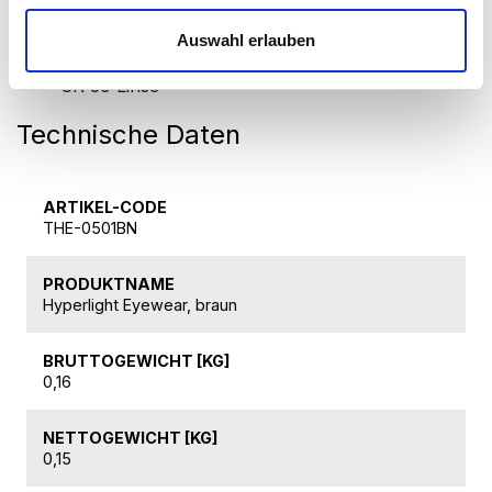
Lebensdauer der Antireflexionsschicht und bietet
zusätzlichen Schutz vor Kratzern.
Auswahl erlauben
Fulleren-Schicht auf beiden Seiten der Linse.
CR 39 Linse
Technische Daten
ARTIKEL-CODE
THE-0501BN
PRODUKTNAME
Hyperlight Eyewear, braun
BRUTTOGEWICHT [KG]
0,16
NETTOGEWICHT [KG]
0,15