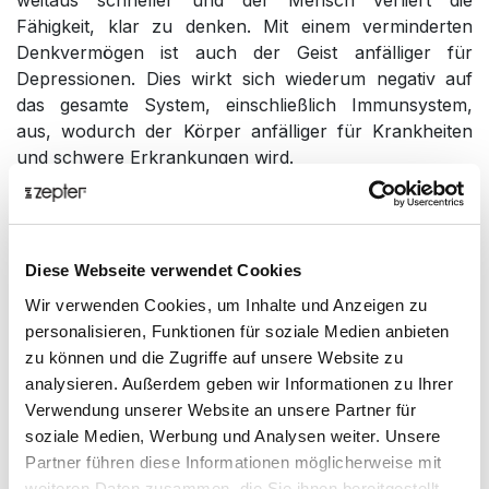
Fähigkeit, klar zu denken. Mit einem verminderten
Denkvermögen ist auch der Geist anfälliger für
Depressionen. Dies wirkt sich wiederum negativ auf
das gesamte System, einschließlich Immunsystem,
aus, wodurch der Körper anfälliger für Krankheiten
und schwere Erkrankungen wird.
IHRE WAFFE GEGEN SCHADSTOFFE UND
ALLERGENE
Schädliche Partikel, die sich in Ihren vier Wänden
Diese Webseite verwendet Cookies
tummeln können, umfassen Schadstoffe, Allergene,
Wir verwenden Cookies, um Inhalte und Anzeigen zu
Pollen und Schimmel. Wir haben zudem mit flüchtigen
personalisieren, Funktionen für soziale Medien anbieten
organischen Verbindungen zu kämpfen. Dabei handelt
zu können und die Zugriffe auf unsere Website zu
es sich um die chemischen Verbindungen, die sich zu
analysieren. Außerdem geben wir Informationen zu Ihrer
schädlichen Luftschadstoffen entwickeln können und
Verwendung unserer Website an unsere Partner für
von Farben, Reinigungsmitteln, Lösungen und anderen
soziale Medien, Werbung und Analysen weiter. Unsere
Haushaltsprodukten abgegeben werden. Während der
Partner führen diese Informationen möglicherweise mit
Erkältungs- und Grippezeit trägt die Luftqualität in
weiteren Daten zusammen, die Sie ihnen bereitgestellt