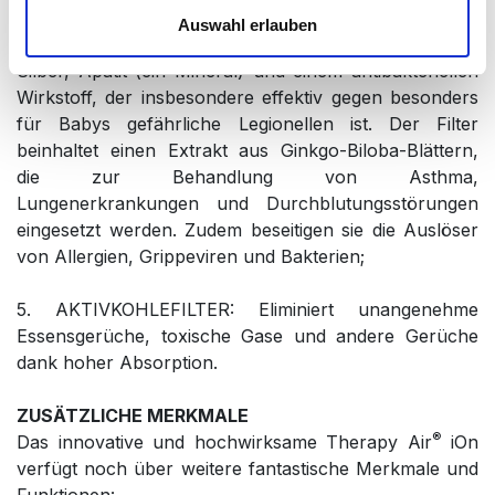
Auswahl erlauben
4. ANTIALLERGENER FILTER: Eine Mischung aus
Silber, Apatit (ein Mineral) und einem antibakteriellen
Wirkstoff, der insbesondere effektiv gegen besonders
für Babys gefährliche Legionellen ist. Der Filter
beinhaltet einen Extrakt aus Ginkgo-Biloba-Blättern,
die zur Behandlung von Asthma,
Lungenerkrankungen und Durchblutungsstörungen
eingesetzt werden. Zudem beseitigen sie die Auslöser
von Allergien, Grippeviren und Bakterien;
5. AKTIVKOHLEFILTER: Eliminiert unangenehme
Essensgerüche, toxische Gase und andere Gerüche
dank hoher Absorption.
ZUSÄTZLICHE MERKMALE
®
Das innovative und hochwirksame Therapy Air
iOn
verfügt noch über weitere fantastische Merkmale und
Funktionen: