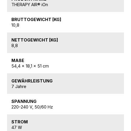
THERAPY AIR® iOn
BRUTTOGEWICHT [KG]
10,8
NETTOGEWICHT [KG]
8,8
MAßE
54,4 x 18,1 x 51 cm
GEWÄHRLEISTUNG
7 Jahre
SPANNUNG
220-240 V, 50/60 Hz
STROM
47 W