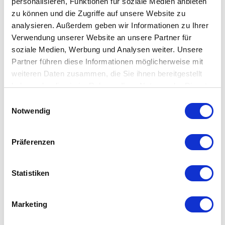
personalisieren, Funktionen für soziale Medien anbieten
Wandelt UV- und hochenergetisches blaues Licht
zu können und die Zugriffe auf unsere Website zu
in grüne, gelbe, orange und rote sichtbare
analysieren. Außerdem geben wir Informationen zu Ihrer
Lichtspektren um;
Verwendung unserer Website an unsere Partner für
Wandelt blaues LED-Licht in augenfreundliches
soziale Medien, Werbung und Analysen weiter. Unsere
Licht um (was zu Entspannung führt)
Partner führen diese Informationen möglicherweise mit
Nach der Umwandlung werden UV- und
weiteren Daten zusammen, die Sie ihnen bereitgestellt
hochenergetisches blaues Licht entsprechend
haben oder die sie im Rahmen Ihrer Nutzung der Dienste
der natürlichen Empfindlichkeit der Augen
gesammelt haben.
Einwilligungsauswahl
optimiert;
Notwendig
Ermöglicht schärferes Sehen;
Optimiert die Gehirnfunktion (harmonisiert die
EEG-Signale);
Präferenzen
Reguliert die neuroendokrinologischen Vorgänge;
erhöht das Serotonin und reguliert das Verhältnis
Statistiken
zwischen Serotonin und Melatonin (was
Depressionen und Schlaflosigkeit verringert);
Beeinflusst die Körperuhr - den zirkadianen
Marketing
Rhythmus (reguliert Blutdruck und Temperatur);