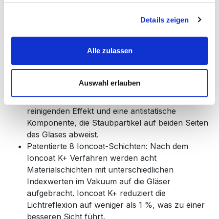
Details zeigen
Außerdem ist die Hyperlight Brille mit den
hochwertigsten Beschichtungen ausgestattet:
Alle zulassen
Die Schutzschicht ist auf beiden Seiten der Linse
angebracht.
Hydro- und oleophobe Beschichtung: bietet
Auswahl erlauben
Widerstand gegen Kratzer und verlängert die
Lebensdauer der Linse. Sie hat einen leicht zu
reinigenden Effekt und eine antistatische
Komponente, die Staubpartikel auf beiden Seiten
des Glases abweist.
Patentierte 8 Ioncoat-Schichten: Nach dem
Ioncoat K+ Verfahren werden acht
Materialschichten mit unterschiedlichen
Indexwerten im Vakuum auf die Gläser
aufgebracht. Ioncoat K+ reduziert die
Lichtreflexion auf weniger als 1 %, was zu einer
besseren Sicht führt.