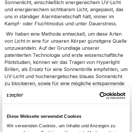
Sonnenlicht, einschließlich energiereichem UV-Licht
und energiereichem sichtbarem Licht, angepasst, das
uns in ständiger Alarmbereitschaft hält, immer im
Kampf- oder Fluchtmodus und unter Dauerstress.
Wir haben eine Methode entwickelt, um diese Arten
von Licht in eine für unseren Körper günstigere Quelle
umzuwandeln. Auf der Grundlage unserer
patentierten Technologie und erste wissenschaftliche
Pilotstudien, können wir das Tragen von Hyperlight
Brillen, als Ersatz für eine Sonnenbrille empfehlen, um
UV-Licht und hochenergetisches blaues Sonnenlicht
zu blockieren, sowie für eine mögliche entspannende
Wirkung, verbesserte Entscheidungsprozesse und
Schutz vor schädlichem blau-violettem Licht, das von
LCD- und LED-Bildschirmen ausgestrahlt wird.
Diese Webseite verwendet Cookies
Eigenschaften der Hyperlight Brille:
Wir verwenden Cookies, um Inhalte und Anzeigen zu