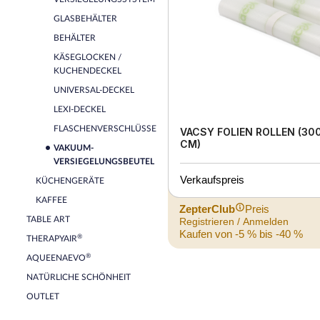
GLASBEHÄLTER
BEHÄLTER
KÄSEGLOCKEN /
KUCHENDECKEL
UNIVERSAL-DECKEL
LEXI-DECKEL
FLASCHENVERSCHLÜSSE
VACSY FOLIEN ROLLEN (300
CM)
VAKUUM-
VERSIEGELUNGSBEUTEL
Verkaufspreis
KÜCHENGERÄTE
KAFFEE
ZepterClub
Preis
TABLE ART
Registrieren / Anmelden
Kaufen von -5 % bis -40 %
®
THERAPYAIR
®
AQUEENAEVO
NATÜRLICHE SCHÖNHEIT
OUTLET