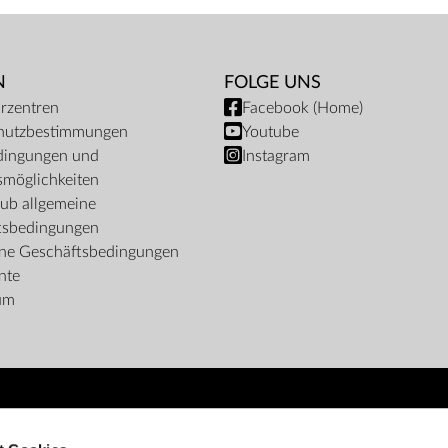
N
FOLGE UNS
rzentren
Facebook (Home)
hutzbestimmungen
Youtube
dingungen und
Instagram
möglichkeiten
ub allgemeine
tsbedingungen
ine Geschäftsbedingungen
nte
um
ZAHLUNGSMÖGLICHKEITEN