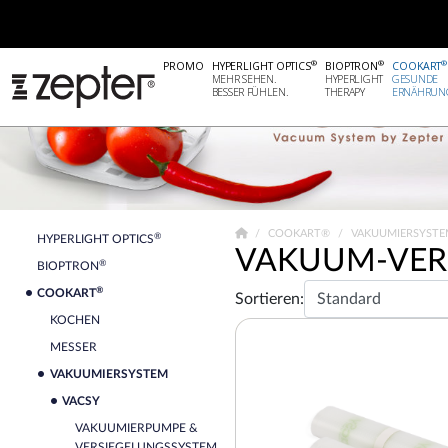
®
®
®
PROMO
HYPERLIGHT OPTICS
BIOPTRON
COOKART
MEHR SEHEN.
HYPERLIGHT
GESUNDE
BESSER FÜHLEN.
THERAPY
ERNÄHRUN
COOKART®
VAKUUMIERSYST
®
HYPERLIGHT OPTICS
VAKUUM-VER
®
BIOPTRON
®
COOKART
Sortieren:
KOCHEN
MESSER
VAKUUMIERSYSTEM
VACSY
VAKUUMIERPUMPE &
VERSIEGELUNGSSYSTEM