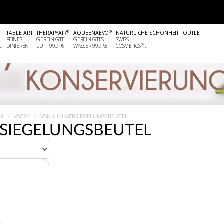
®
®
TABLE ART
THERAPYAIR
AQUEENAEVO
NATÜRLICHE SCHÖNHEIT
OUTLET
FEINES
GEREINIGTE
GEREINIGTES
SWISS
®
G
DINIEREN
LUFT 99,9 %
WASSER 99,9 %
COSMETICS
...
EM
VACSY
VAKUUM-VERSIEGELUNGSBEUTEL
SIEGELUNGSBEUTEL