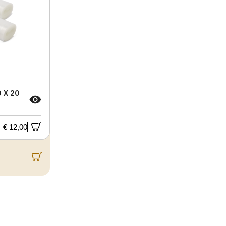
 X 20
€ 12,00