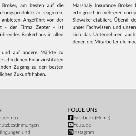
 Broker, am besten auf die
Marshaly Insurance Broker 
erungsprodukte zu reagieren,
erfolgreich in mehreren euro
 anbieten. Angeführt von der
Slowakei etabliert. Überall d
aft - der Firma Zepter - ist
unser Fachwissen und unsere
führendes Brokerhaus in allen
sich das Unternehmen auch
denen die Mitarbeiter die mo
n und auf andere Märkte zu
rschiedenen Finanzinstituten
Kunden Zugang zu den besten
lichen Zukunft haben.
N
FOLGE UNS
rzentren
Facebook (Home)
hutzbestimmungen
Youtube
dingungen und
Instagram