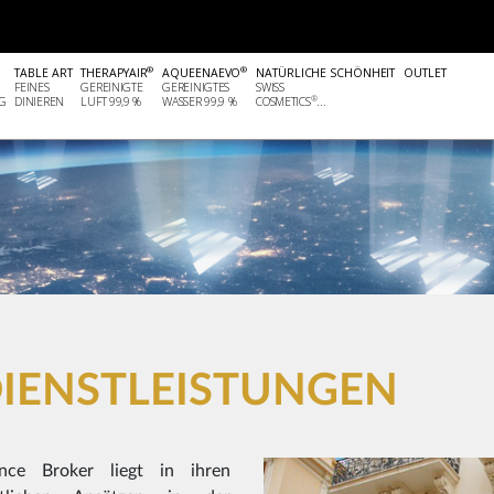
gen
Globale Anerkennung
Museum, Oper
Artzept
Zept
®
®
TABLE ART
THERAPYAIR
AQUEENAEVO
NATÜRLICHE SCHÖNHEIT
OUTLET
FEINES
GEREINIGTE
GEREINIGTES
SWISS
®
G
DINIEREN
LUFT 99,9 %
WASSER 99,9 %
COSMETICS
...
DIENSTLEISTUNGEN
ce Broker liegt in ihren