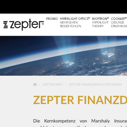
Unternehmensprofil
Zepter Einrichtun
®
®
®
PROMO
HYPERLIGHT OPTICS
BIOPTRON
COOKART
MEHR SEHEN.
HYPERLIGHT
GESUNDE
BESSER FÜHLEN.
THERAPY
ERNÄHRUN
ZEPTER WELT
ZEPTER FINANZDIENSTLEISTUNGEN
ZEPTER FINANZ
Die Kernkompetenz von Marshaly Insuran